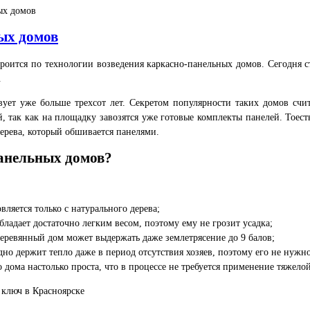
ых домов
ых домов
роится по технологии возведения каркасно-панельных домов. Сегодня с
.
твует уже больше трехсот лет. Секретом популярности таких домов сч
 так как на площадку завозятся уже готовые комплекты панелей. Тоест
дерева, который обшивается панелями.
панельных домов?
вляется только с натурального дерева;
ладает достаточно легким весом, поэтому ему не грозит усадка;
еревянный дом может выдержать даже землетрясение до 9 балов;
о держит тепло даже в период отсутствия хозяев, поэтому его не нужно 
о дома настолько проста, что в процессе не требуется применение тяжело
 ключ в Красноярске